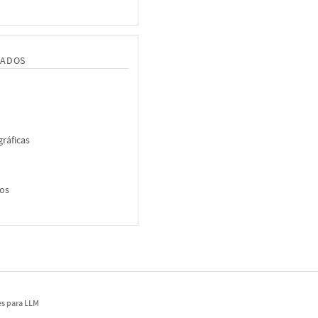
NADOS
ráficas
ios
s para LLM