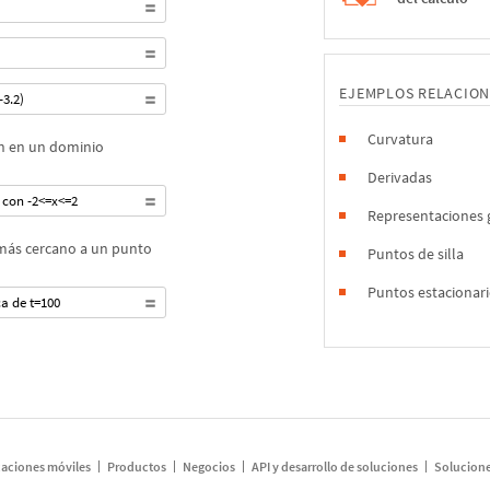
EJEMPLOS RELACIO
-3.2)
Curvatura
ón en un dominio
Derivadas
1 con -2<=x<=2
Representaciones g
 más cercano a un punto
Puntos de silla
Puntos estacionar
ca de t=100
caciones móviles
Productos
Negocios
API y desarrollo de soluciones
Solucione