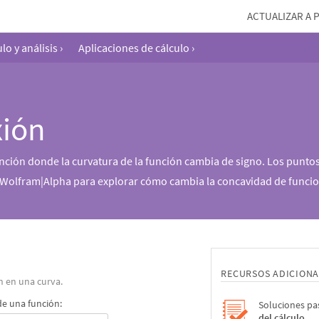
ACTUALIZAR A 
lo y análisis
›
Aplicaciones de cálculo
›
xión
nción donde la curvatura de la función cambia de signo. Los punto
e Wolfram|Alpha para explorar cómo cambia la concavidad de funcion
RECURSOS ADICIONA
n en una curva.
de una función:
Soluciones pa
del cálculo