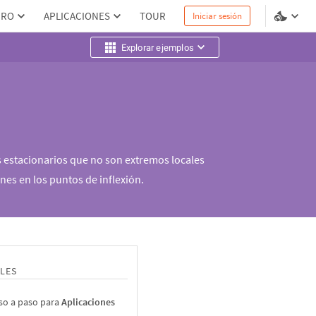
PRO
APLICACIONES
TOUR
Iniciar sesión
Explorar ejemplos
s estacionarios que no son extremos locales
es en los puntos de inflexión.
LES
so a paso para
Aplicaciones