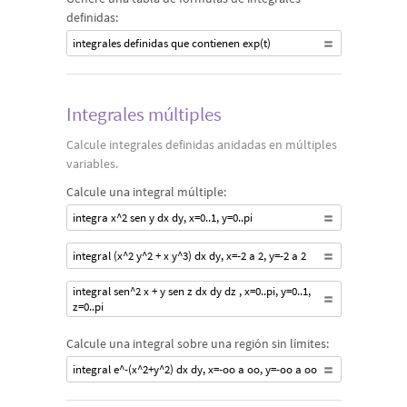
definidas:
integrales definidas que contienen exp(t)
Integrales múltiples
Calcule integrales definidas anidadas en múltiples
variables.
Calcule una integral múltiple:
integra x^2 sen y dx dy, x=0..1, y=0..pi
integral (x^2 y^2 + x y^3) dx dy, x=-2 a 2, y=-2 a 2
integral sen^2 x + y sen z dx dy dz , x=0..pi, y=0..1,
z=0..pi
Calcule una integral sobre una región sin límites:
integral e^-(x^2+y^2) dx dy, x=-oo a oo, y=-oo a oo