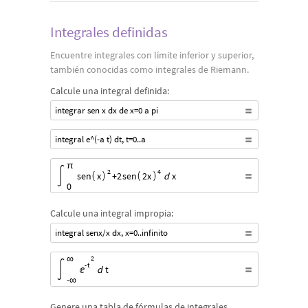
Integrales definidas
Encuentre integrales con límite inferior y superior,
también conocidas como integrales de Riemann.
Calcule una integral definida:
integrar sen x dx de x=0 a pi
integral e^(-a t) dt, t=0..a
Start Definite Integral, Start límite inferior first, 0 , límite i
π
2
4
sen
x
+
2
sen
2
x
d
x
0
Calcule una integral impropia:
integral senx/x dx, x=0..infinito
Start Definite Integral, Start límite inferior first, -∞ , límite 
∞
2
-
t
ⅇ
d
t
-
∞
Genere una tabla de fórmulas de integrales