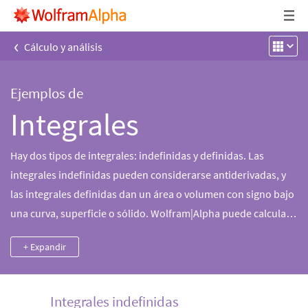
‹
Cálculo y análisis
Ejemplos de
Integrales
Hay dos tipos de integrales: indefinidas y definidas. Las
integrales indefinidas pueden considerarse antiderivadas, y
las integrales definidas dan un área o volumen con signo bajo
una curva, superficie o sólido. Wolfram|Alpha puede calcular
integrales indefinidas y definidas de una o más variables, y
+ Expandir
puede explorar representaciones gráficas, soluciones y
representaciones alternativas de una gran variedad de
integrales.
Integrales indefinidas