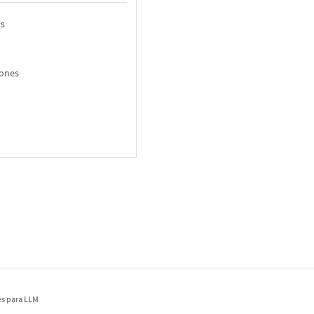
os
iones
s
s para LLM