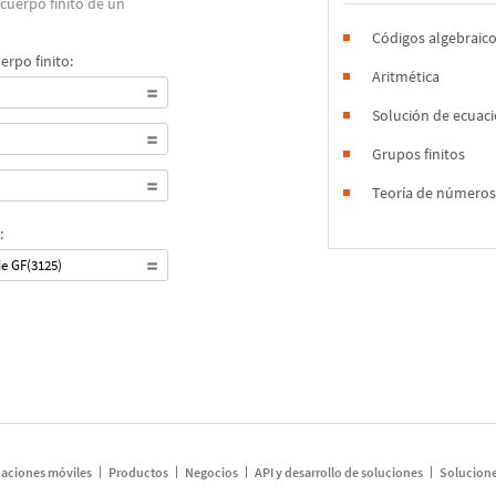
cuerpo finito de un
Códigos algebraic
erpo finito:
Aritmética
Solución de ecuac
Grupos finitos
Teoría de número
:
e GF(3125)
caciones móviles
Productos
Negocios
API y desarrollo de soluciones
Solucione