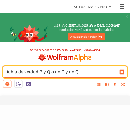
ACTUALIZAR A PRO
Usa Wolfram|Alpha 
 para obtener
Pro
resultados verificados con la realidad
Actualizar a la versión 
Pro
tabla de verdad P y Q o no P y no Q