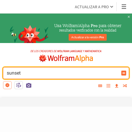
ACTUALIZAR A PRO
Usa Wolfram|Alpha 
 para obtener
Pro
resultados verificados con la realidad
Actualizar a la versión 
Pro
sunset