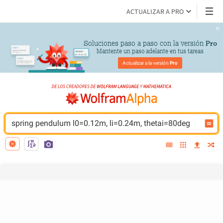
ACTUALIZAR A PRO
Soluciones paso a paso con la versión 
Pro
Mantente un paso adelante en tus tareas
Actualizar a la versión 
Pro
spring pendulum l0=0.12m, li=0.24m, thetai=80deg