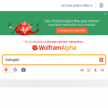
ACTUALIZAR A PRO
Usa Wolfram|Alpha 
 para obtener
Pro
resultados verificados con la realidad
Actualizar a la versión 
Pro
halogen