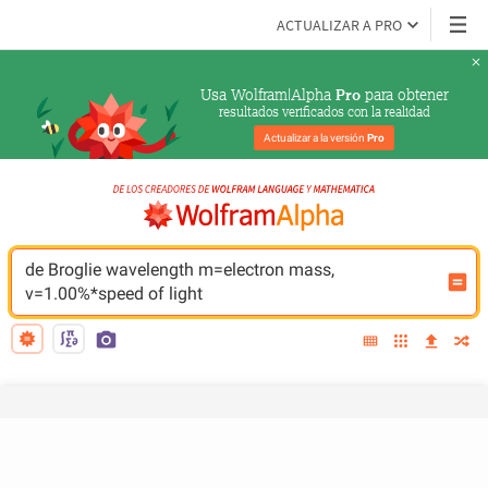
ACTUALIZAR A PRO
Usa Wolfram|Alpha 
 para obtener
Pro
resultados verificados con la realidad
Actualizar a la versión 
Pro
de Broglie wavelength m=electron mass, 
v=1.00%*speed of light