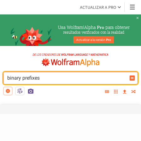
ACTUALIZAR A PRO
Usa Wolfram|Alpha 
 para obtener
Pro
resultados verificados con la realidad
Actualizar a la versión 
Pro
binary prefixes