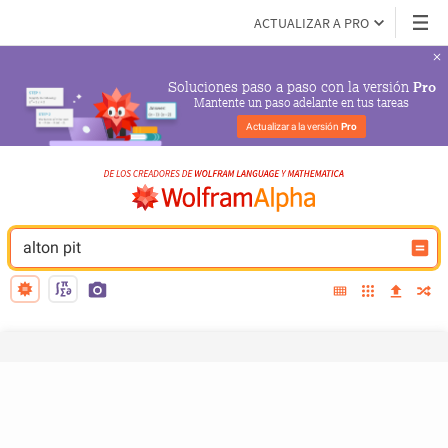
ACTUALIZAR A PRO
Soluciones paso a paso con la versión 
Pro
Mantente un paso adelante en tus tareas
Actualizar a la versión 
Pro
alton pit