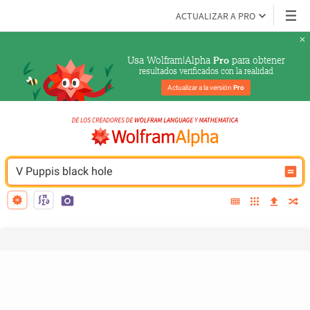
ACTUALIZAR A PRO
Usa Wolfram|Alpha 
 para obtener
Pro
resultados verificados con la realidad
Actualizar a la versión 
Pro
V Puppis black hole