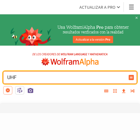
ACTUALIZAR A PRO
Usa Wolfram|Alpha 
 para obtener
Pro
resultados verificados con la realidad
Actualizar a la versión 
Pro
UHF