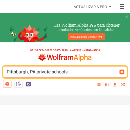
ACTUALIZAR A PRO
Usa Wolfram|Alpha 
 para obtener
Pro
resultados verificados con la realidad
Actualizar a la versión 
Pro
Pittsburgh, PA private schools