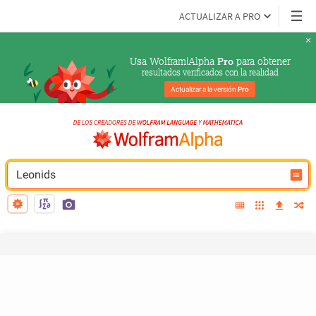
ACTUALIZAR A PRO
Usa Wolfram|Alpha 
 para obtener
Pro
resultados verificados con la realidad
Actualizar a la versión 
Pro
Leonids