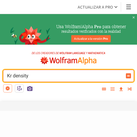
ACTUALIZAR A PRO
Usa Wolfram|Alpha 
 para obtener
Pro
resultados verificados con la realidad
Actualizar a la versión 
Pro
Kr density