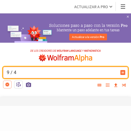
ACTUALIZAR A PRO
Soluciones paso a paso con la versión 
Pro
Mantente un paso adelante en tus tareas
Actualizar a la versión 
Pro
9 / 4