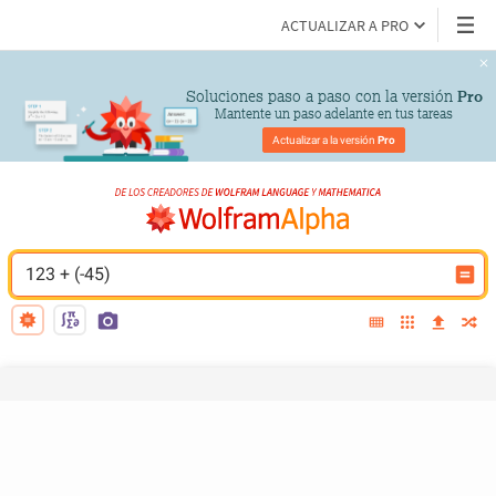
ACTUALIZAR A PRO
Soluciones paso a paso con la versión 
Pro
Mantente un paso adelante en tus tareas
Actualizar a la versión 
Pro
123 + (-45)