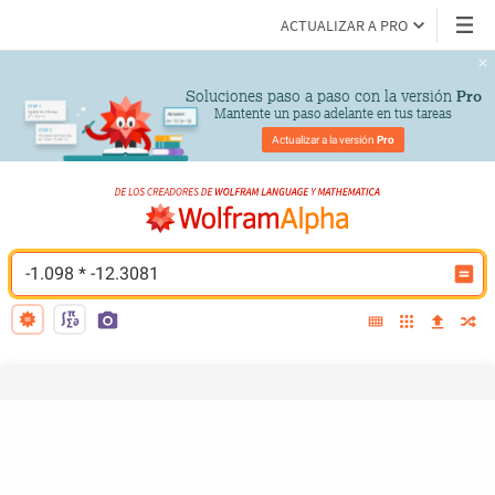
ACTUALIZAR A PRO
Soluciones paso a paso con la versión 
Pro
Mantente un paso adelante en tus tareas
Actualizar a la versión 
Pro
-1.098 * -12.3081